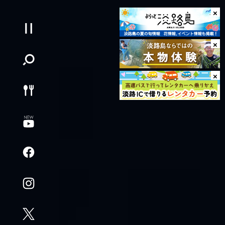
×
×
×