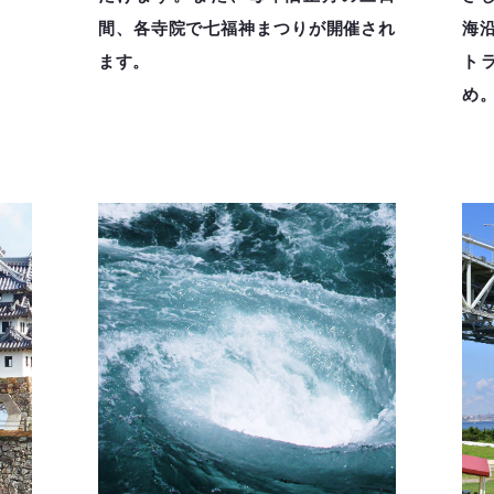
間、各寺院で七福神まつりが開催され
海
ます。
ト
め