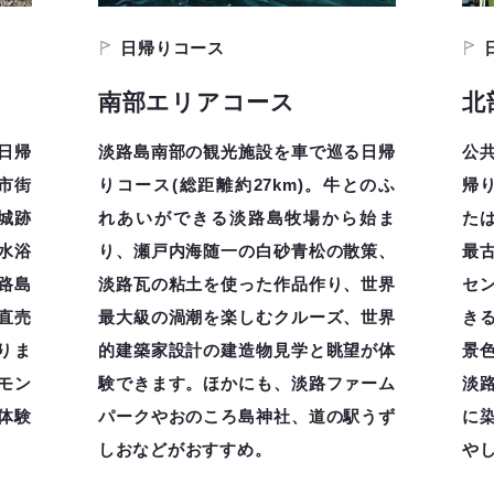
日帰りコース
南部エリアコース
北
日帰
淡路島南部の観光施設を車で巡る日帰
公
本市街
りコース(総距離約27km)。牛とのふ
帰
城跡
れあいができる淡路島牧場から始ま
た
水浴
り、瀬戸内海随一の白砂青松の散策、
最
路島
淡路瓦の粘土を使った作品作り、世界
セ
直売
最大級の渦潮を楽しむクルーズ、世界
き
りま
的建築家設計の建造物見学と眺望が体
景
モン
験できます。ほかにも、淡路ファーム
淡
体験
パークやおのころ島神社、道の駅うず
に
しおなどがおすすめ。
や