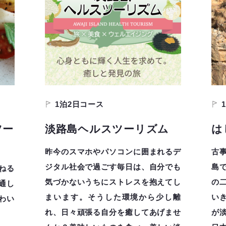
1泊2日コース
ツー
淡路島ヘルスツーリズム
は
昨今のスマホやパソコンに囲まれるデ
古
ジタル社会で過ごす毎日は、自分でも
島
ねる
気づかないうちにストレスを抱えてし
の
通し
まいます。そうした環境から少し離
い
わい
れ、日々頑張る自分を癒してあげませ
が