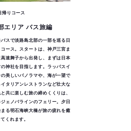
日帰りコース
部エリア バス旅編
共バスで淡路島北部の一部を巡る日
りコース。スタートは、神戸三宮ま
は高速舞子から出発し、まずは日本
古の神社を目指します。ラッパスイ
ンの美しいパノラマや、海が一望で
るイタリアンレストランなど壮大な
色と共に楽しむ旅の締めくくりは、
路ジェノバラインのフェリー。夕日
染まる明石海峡大橋が旅の疲れを癒
してくれます。