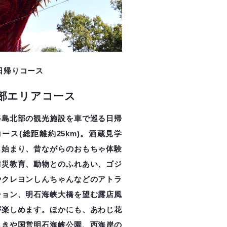
日帰りコース
部エリアコース
路島北部の観光施設を車で巡る日帰
ース(総距離約25km)。酒蔵見学
ら始まり、昔ながらのおもちゃ体験
防災教育、動物とのふれあい、ゴジ
やクレヨンしんちゃんなどのアトラ
ション、明石海峡大橋を望む露店風
が楽しめます。ほかにも、あわじ花
じきや国営明石海峡公園、西海岸の