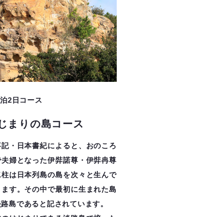
1泊2日コース
じまりの島コース
事記・日本書紀によると、おのころ
で夫婦となった伊弉諾尊・伊弉冉尊
二柱は日本列島の島を次々と生んで
きます。その中で最初に生まれた島
淡路島であると記されています。