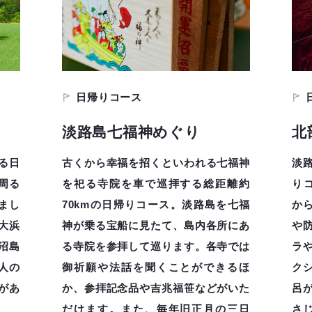
日帰りコース
淡路島七福神めぐり
北
る日
古くから幸福を招くといわれる七福神
淡
周る
を祀る寺院を車で巡拝する総距離約
りコ
まし
70kmの日帰りコース。淡路島を七福
か
大浜
神が乗る宝船に見たて、島内各所にあ
や
沼島
る寺院を参拝して巡ります。各寺では
ラ
人の
御祈願や法話を聞くことができるほ
ク
があ
か、参拝記念品や吉兆福笹などがいた
呂
だけます。また、毎年旧正月の三日
さ