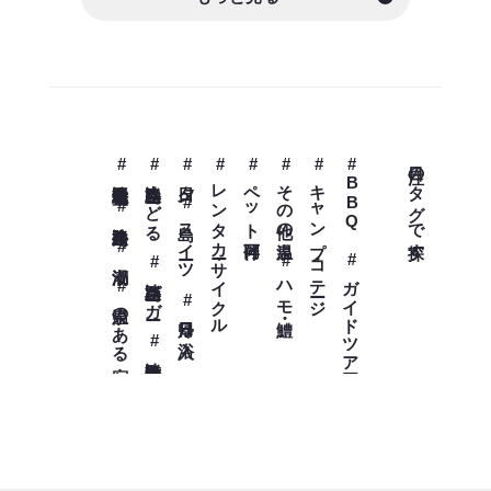
#淡路島十三仏霊場
#淡路島ぬーどる
#夕日
#レンタカー・サイクル
#ペット同伴可
#その他の温泉
#キャンプ・コテージ
#BBQ
注目のタグで探す
#島スイーツ
#淡路島牛丼
#渦潮
#ガイドツアー
#ハモ・鱧
#淡路島バーガー
#温泉のある宿
#日帰り入浴
#淡路島七福神