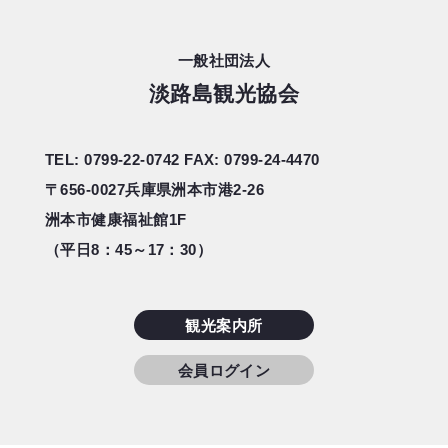
#花へんろ・花
#生サワラ丼
一般社団法人
淡路島観光協会
#絶景
#道の駅・産地直売所
TEL: 0799-22-0742
FAX: 0799-24-4470
〒656-0027
兵庫県洲本市港2-26
洲本市健康福祉館1F
（平日8：45～17：30）
観光案内所
会員ログイン