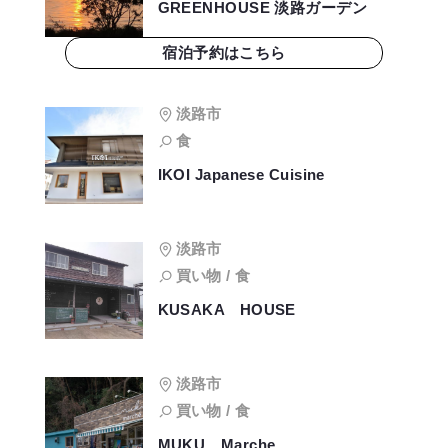
GREENHOUSE 淡路ガーデン
宿泊予約はこちら
淡路市
食
IKOI Japanese Cuisine
淡路市
買い物 / 食
KUSAKA HOUSE
淡路市
買い物 / 食
MUKU Marche