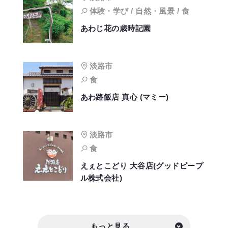
体験・学び / 自然・風景 / 食
あわじ花の歳時記園
淡路市
食
あわ路飯店 真心 (マミー)
淡路市
食
えぇとこどり 大谷店(グッドピープ
ル株式会社)
もっと見る