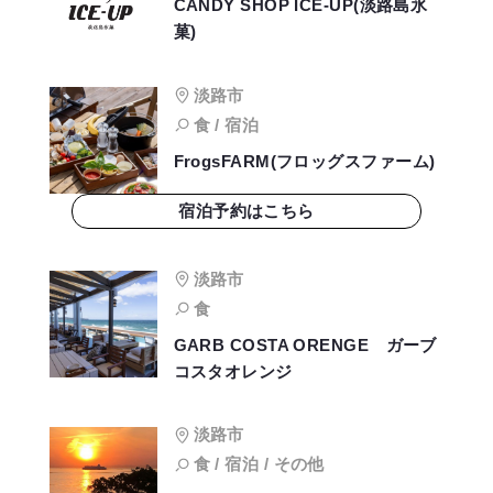
CANDY SHOP ICE-UP(淡路島氷
菓)
淡路市
食 / 宿泊
FrogsFARM(フロッグスファーム)
宿泊予約はこちら
淡路市
食
GARB COSTA ORENGE ガーブ
コスタオレンジ
淡路市
食 / 宿泊 / その他