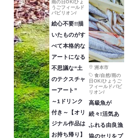
雨の日OK/ひょ
うごフィールド
パビリオン/
絵心不要!!描
いたものがす
べて本格的な
アートになる
洲本市
不思議な“土
食/自然/雨の
のテクスチャ
日OK/ひょうご
フィールドパビ
ーアート”
リオン/
～1ドリンク
高級魚が
付き～【オリ
続々!活気あ
ジナル作品は
ふれる由良漁
お持ち帰り】
協のセリをプ