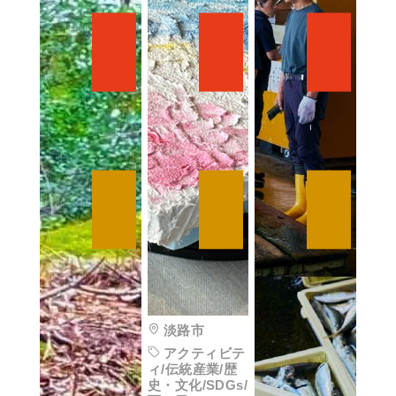
淡路市
アクティビテ
ィ/伝統産業/歴
史・文化/SDGs/