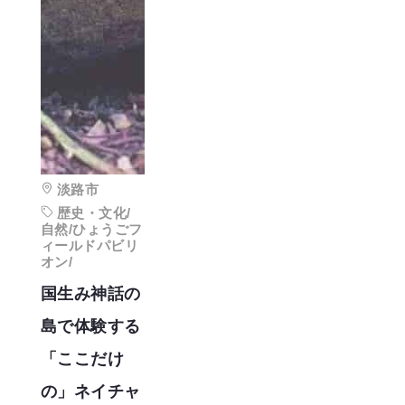
淡路市
歴史・文化/
自然/ひょうごフ
ィールドパビリ
オン/
国生み神話の
島で体験する
「ここだけ
の」ネイチャ