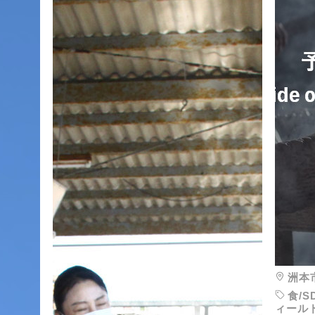
洲本
食/
ィール