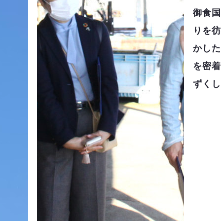
御食国
りを彷
かした
を密着
ずくし