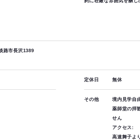
刹に荘厳な雰囲気を醸し
淡路市長沢1389
定休日
無休
その他
境内見学自
薬師堂の拝
せん
アクセス:
高速舞子よ