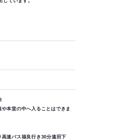
出しています。
由
観や本堂の中へ入ることはできま
り高速バス福良行き30分遠田下