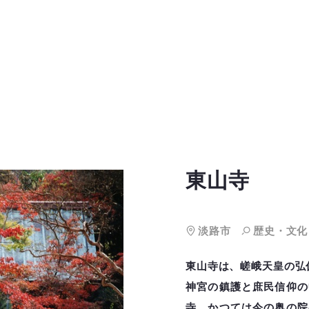
東山寺
淡路市
歴史・文化
東山寺は、嵯峨天皇の弘仁
神宮の鎮護と庶民信仰の
寺。かつては今の奥の院