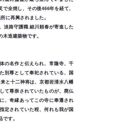
災で全焼し、その後466年を経て、
の場所に再興されました。
、淡路守護職 細川頼春が寄進した
の木造建築物です。
体の名作と伝えられ、常隆寺、千
た別尊として奉祀されている、国
如来と十二神将は、京都岩清水八幡
して尊崇されていたものが、廃仏
に、奇縁あってこの寺に奉遷され
指定されていた程、何れも我が国
品です。