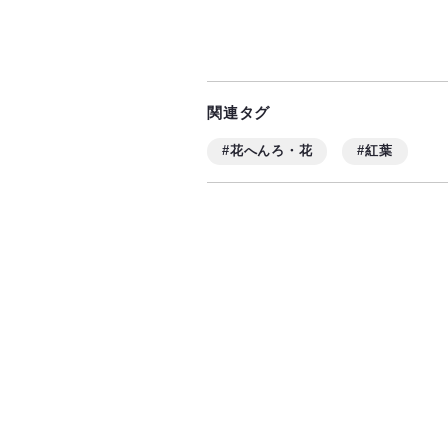
関連タグ
#花へんろ・花
#紅葉