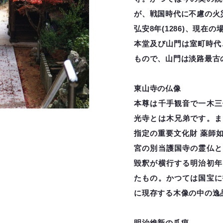
が、戦国時代に不慮の火
弘安8年(1286)、現在
本堂及び山門は室町時代
もので、山門は淡路最古
東山寺の仏像
本尊は千手観音で一木三
光寺とは木兄弟です。ま
指定の重要文化財 薬師
宮の別当護国寺の霊仏と
毀釈が横行する明治初年
たもの。かつては国宝に
に現存する木像の中の逸
明治維新の爪痕