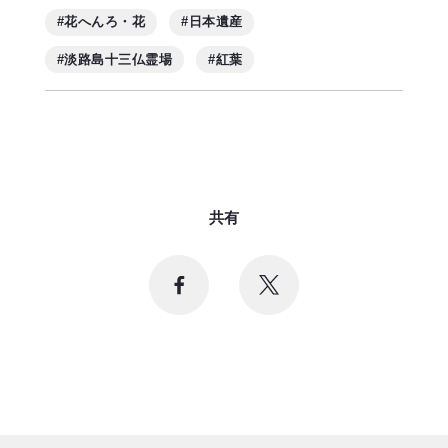
#花へんろ・花
#日本遺産
#淡路島十三仏霊場
#紅葉
共有