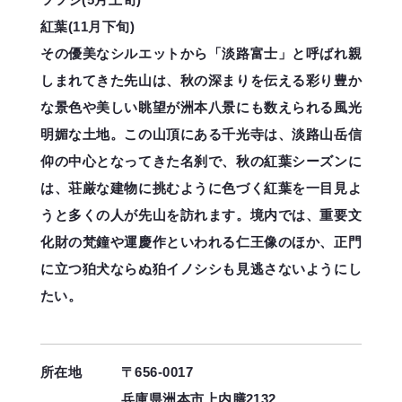
紅葉(11月下旬)
その優美なシルエットから「淡路富士」と呼ばれ親
しまれてきた先山は、秋の深まりを伝える彩り豊か
な景色や美しい眺望が洲本八景にも数えられる風光
明媚な土地。この山頂にある千光寺は、淡路山岳信
仰の中心となってきた名刹で、秋の紅葉シーズンに
は、荘厳な建物に挑むように色づく紅葉を一目見よ
うと多くの人が先山を訪れます。境内では、重要文
化財の梵鐘や運慶作といわれる仁王像のほか、正門
に立つ狛犬ならぬ狛イノシシも見逃さないようにし
たい。
所在地
〒656-0017
兵庫県洲本市上内膳2132