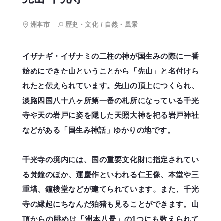
洲本市
歴史・文化
/
自然・風景
イザナギ・イザナミの二柱の神が国生みの際に一番
始めにできた山ということから「先山」と名付けら
れたと伝えられています。先山の頂上につくられ、
淡路四国八十八ヶ所第一番の札所になっている千光
寺や天の岩戸に姿を隠した天照大神を祀る岩戸神社
などがある「国生み神話」ゆかりの地です。
千光寺の境内には、国の重要文化財に指定されてい
る梵鐘のほか、運慶作といわれる仁王像、本堂や三
重塔、鐘楼堂などが建てられています。また、千光
寺の縁起にちなんだ狛猪も見ることができます。山
頂からの眺めは「洲本八景」の1つにも数えられて