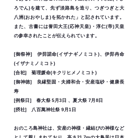
ろでん)を建て、先ず淡路島を造り、つぎつぎと大
八洲(おおやしま)を拓かれた」と記されています。
また、古書には誉田大王(応神天皇)・淳仁(帝)天皇
の参幸されたことが伝えられています。
[御祭神] 伊弉諾命(イザナギノミコト)、伊弉冉命
(イザナミノミコト)
[合祀] 菊理媛命(キクリヒメノミコト)
[御神徳] 良縁堅固・夫婦和合・安産塩砂・健康長
寿
[例祭日] 春大祭 5月3日 、夏大祭 7月8日
[摂社] 八百萬神社祭 9月1日
おのころ島神社は、安産の神様・縁結びの神様など
として親しまれており、高さ21.7mの大鳥居は日本