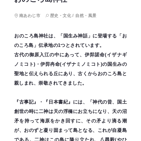
南あわじ市
歴史・文化
/
自然・風景
おのころ島神社は、「国生み神話」に登場する「お
のころ島」伝承地の1つとされています。
古代の御原入江の中にあって、伊弉諾命(イザナギ
ノミコト)・伊弉冉命(イザナミノミコト)の国生みの
聖地と伝えられる丘にあり、古くからおのころ島と
親しまれ、崇敬されてきました。
『古事記』・『日本書紀』には、「神代の昔、国土
創世の時に二神は天の浮橋にお立ちになり、天の沼
矛を持って海原をかき回すに、その矛より滴る潮
が、おのずと凝り固まって島となる、これが自凝島
である。二神はこの島に降り立たれ、八尋殿(やひ