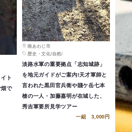
南あわじ市
歴史・文化/自然/
淡路水軍の重要拠点「志知城跡」
を地元ガイドがご案内!天才軍師と
ライト
言われた黒田官兵衛や賤ケ岳七本
ご畑で
槍の一人・加藤嘉明が在城した、
秀吉軍要所見学ツアー
一組 3,000円