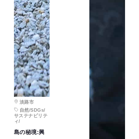
淡路市
自然/SDGs/
サステナビリテ
ィ/
島の秘境:興