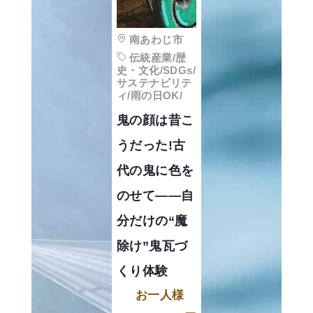
南あわじ市
伝統産業/歴
史・文化/SDGs/
サステナビリテ
ィ/雨の日OK/
鬼の顔は昔こ
うだった!古
代の鬼に色を
のせて――自
分だけの“魔
除け”鬼瓦づ
くり体験
お一人様