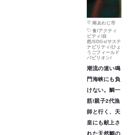
南あわじ市
食/アクティ
ビティ/自
然/SDGs/サステ
ナビリティ/ひょ
うごフィールド
パビリオン/
潮流の速い鳴
門海峡にも負
けない。鯛一
筋!親子2代漁
師と行く、天
皇にも献上さ
れた天然鯛の