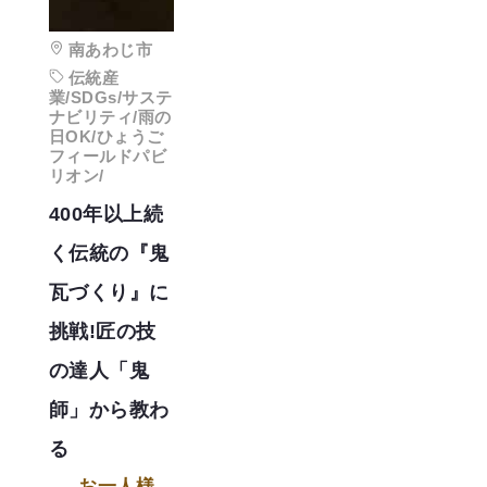
南あわじ市
伝統産
業/SDGs/サステ
ナビリティ/雨の
日OK/ひょうご
フィールドパビ
リオン/
400年以上続
く伝統の『鬼
瓦づくり』に
挑戦!匠の技
の達人「鬼
師」から教わ
る
お一人様