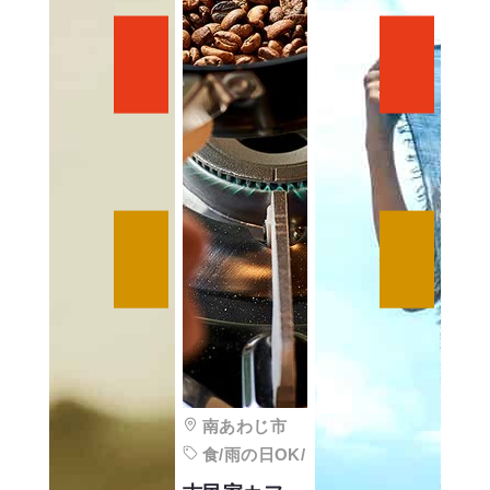
南あわじ市
食/雨の日OK/