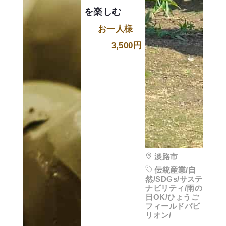
を楽しむ
お一人様
3,500円
淡路市
伝統産業/自
然/SDGs/サステ
ナビリティ/雨の
日OK/ひょうご
フィールドパビ
リオン/