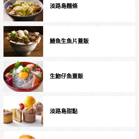
淡路島麵條
鰆魚生魚片蓋飯
生魩仔魚蓋飯
淡路島甜點