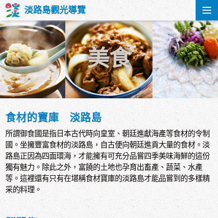
淡路島觀光導覽
美食
食材的寶庫 淡路島
所謂御食國是指日本古代時向皇室、朝廷進獻海產等食材的令制
國。坐擁豐富食材的淡路島，自古便向朝廷進貢大量的食材。淡
路島正因為四面環海，才能擁有可充分品嘗四季美味海鮮的這份
獨有魅力。除此之外，富饒的土地也孕育出畜產、蔬菜、水產
等。這裡還有只有在堪稱食材寶庫的淡路島才能品嘗到的多樣精
采的料理。